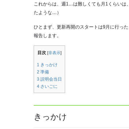
これからは、週1…は難しくても月1くらいは
たような…）
ひとまず、更新再開のスタートは9月に行っ
報告します。
目次
[
非表示
]
1
きっかけ
2
準備
3
説明会当日
4
さいごに
きっかけ