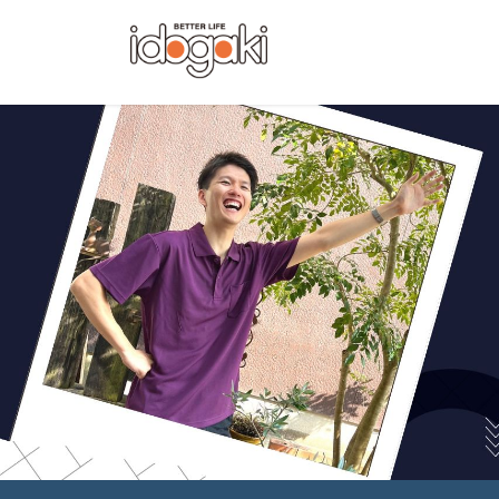
コ
ナ
ン
ビ
テ
ゲ
ン
ー
ツ
シ
へ
ョ
ス
ン
キ
に
ッ
移
プ
動