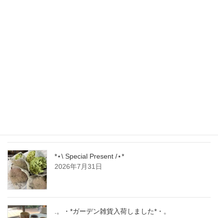
最新記事
🌻 夏季休業のお知らせ 🌻
2026年8月5日
最終 売りつくし SALE .･*’’*･.♬
2026年7月31日
*⋆︎\ Special Present /⋆︎*
2026年7月31日
.。・*ガーデン雑貨入荷しました*・。