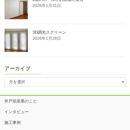
2026年1月31日
3D調光スクリーン
2026年1月28日
アーカイブ
ア
ー
カ
イ
井戸垣産業のこと
ブ
インタビュー
施工事例